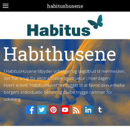
habitushusene
Habithusene
I HabitusHusene tilbyder vi boliger og dagtilbud til mennesker,
der har brug for ekstra støtte og struktur i hverdagen.
Hvert enkelt "HabitusHuset" er bygget til at favne den enkelte
borgers individuelle behov og skabe trygge rammer for
udvikling.