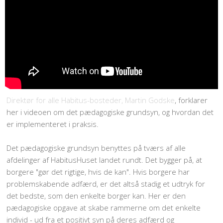
Direktør for alle Habitus-bosteder, Martin Godske
, forklarer
her i videoen om det pædagogiske grundsyn, og hvordan det
er implementeret i praksis.
Det pædagogiske grundsyn benyttes på tværs af alle
afdelinger af HabitusHuset landet rundt. Det bygger på, at
borgere "gør det rigtige, hvis de kan". Hvis borgere har
problemskabende adfærd, er det altså stadig et udtryk for
det bedste, som den enkelte borger kan. Her er den
pædagogiske opgave at skabe rammerne om det enkelte
individ - ud fra et positivt syn på deres adfærd og