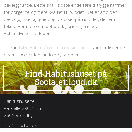
bevæggrunde. Dette skal i sidste ende føre til trygge rammer
for borgerne og mere kvalitet i tilbuddet. Det er altid den
pædagogiske faglighed og fokusset på individet, der er i
fokus. Hør mere om det pædagogiske grundsyn i
HabitusHuset i videoen.
Du kan
følge Habitus' community-side her
, hvor der løbende
bliver tilføjet vidensartikler og videoer.
Find Habitushuset på
Socialetilbud.dk
Habitushusene
Park allé 290, 1. th.
2605 Brøndby
info@habitus.dk