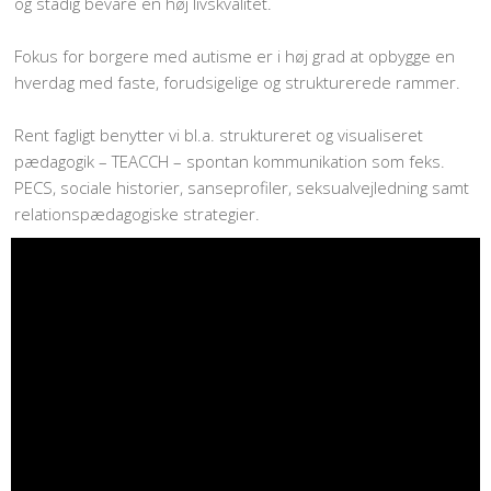
og stadig bevare en høj livskvalitet.
Fokus for borgere med autisme er i høj grad at opbygge en
hverdag med faste, forudsigelige og strukturerede rammer.
Rent fagligt benytter vi bl.a. struktureret og visualiseret
pædagogik – TEACCH – spontan kommunikation som feks.
PECS, sociale historier, sanseprofiler, seksualvejledning samt
relationspædagogiske strategier.