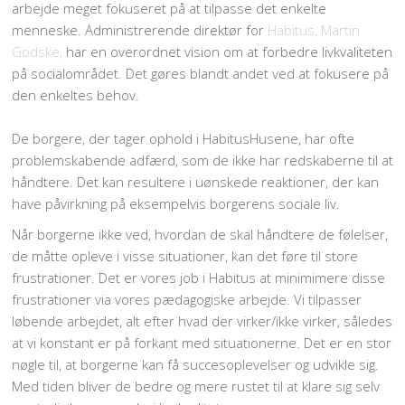
arbejde meget fokuseret på at tilpasse det enkelte
menneske. Administrerende direktør for
Habitus, Martin
Godske,
har en overordnet vision om at forbedre livkvaliteten
på socialområdet. Det gøres blandt andet ved at fokusere på
den enkeltes behov.
De borgere, der tager ophold i HabitusHusene, har ofte
problemskabende adfærd, som de ikke har redskaberne til at
håndtere. Det kan resultere i uønskede reaktioner, der kan
have påvirkning på eksempelvis borgerens sociale liv.
Når borgerne ikke ved, hvordan de skal håndtere de følelser,
de måtte opleve i visse situationer, kan det føre til store
frustrationer. Det er vores job i Habitus at minimimere disse
frustrationer via vores pædagogiske arbejde. Vi tilpasser
løbende arbejdet, alt efter hvad der virker/ikke virker, således
at vi konstant er på forkant med situationerne. Det er en stor
nøgle til, at borgerne kan få succesoplevelser og udvikle sig.
Med tiden bliver de bedre og mere rustet til at klare sig selv