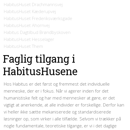
HabitusHuset Drachmannsvej
HabitusHuset Kæderupvej
HabitusHuset Frederiksværksgade
HabitusHuset Ahornvej
Habitus Dagtilbud Brøndbyskoven
HabitusHuset Hesselager
HabitusHuset Them
Faglig tilgang i
HabitusHusene
Hos Habitus er det først og fremmest det individuelle
menneske, der er i fokus. Når vi agerer inden for det
humanistiske felt og har med mennesker at gøre, er det
vigtigt at anerkende, at alle individer er forskellige. Derfor kan
vi heller ikke sætte mekaniserede og standardiserede
løsninger op, som virker i alle tilfælde. Selvom vi trækker på
nogle fundamentale, teoretiske tilgange, er vi i det daglige