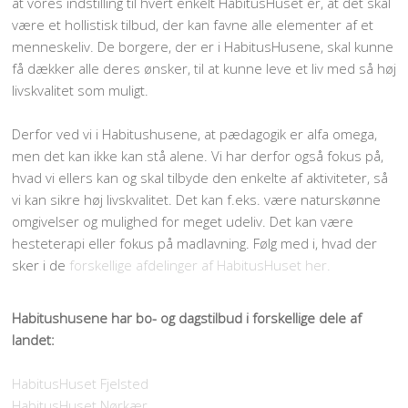
at vores indstilling til hvert enkelt HabitusHuset er, at det skal
være et hollistisk tilbud, der kan favne alle elementer af et
menneskeliv. De borgere, der er i HabitusHusene, skal kunne
få dækker alle deres ønsker, til at kunne leve et liv med så høj
livskvalitet som muligt.
Derfor ved vi i Habitushusene, at pædagogik er alfa omega,
men det kan ikke kan stå alene. Vi har derfor også fokus på,
hvad vi ellers kan og skal tilbyde den enkelte af aktiviteter, så
vi kan sikre høj livskvalitet. Det kan f.eks. være naturskønne
omgivelser og mulighed for meget udeliv. Det kan være
hesteterapi eller fokus på madlavning. Følg med i, hvad der
sker i de
forskellige afdelinger af HabitusHuset her.
Habitushusene har bo- og dagstilbud i forskellige dele af
landet:
HabitusHuset Fjelsted
HabitusHuset Nørkær