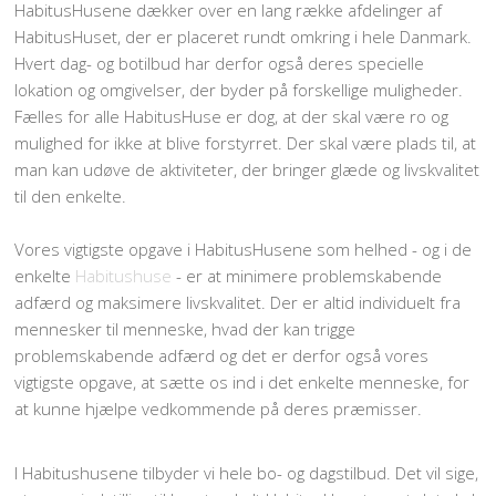
HabitusHusene dækker over en lang række afdelinger af
HabitusHuset, der er placeret rundt omkring i hele Danmark.
Hvert dag- og botilbud har derfor også deres specielle
lokation og omgivelser, der byder på forskellige muligheder.
Fælles for alle HabitusHuse er dog, at der skal være ro og
mulighed for ikke at blive forstyrret. Der skal være plads til, at
man kan udøve de aktiviteter, der bringer glæde og livskvalitet
til den enkelte.
Vores vigtigste opgave i HabitusHusene som helhed - og i de
enkelte
Habitushuse
- er at minimere problemskabende
adfærd og maksimere livskvalitet. Der er altid individuelt fra
mennesker til menneske, hvad der kan trigge
problemskabende adfærd og det er derfor også vores
vigtigste opgave, at sætte os ind i det enkelte menneske, for
at kunne hjælpe vedkommende på deres præmisser.
I Habitushusene tilbyder vi hele bo- og dagstilbud. Det vil sige,