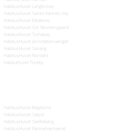
HabitusHuset Langbrovej
HabitusHuset Søren Kannes Vej
HabitusHuset Elbækvej
HabitusHuset Sct. Mortensgaard
HabitusHuset Tyvhøjvej
HabitusHuset Jernstøbervænget
HabitusHuset Søvang
HabitusHuset Nordahl
HabituHuset Toreby
HabitusHuset Bøgelund
HabitusHuset Sølyst
HabitusHuset Skellebjerg
HabitusHuset Rønnebærkæret